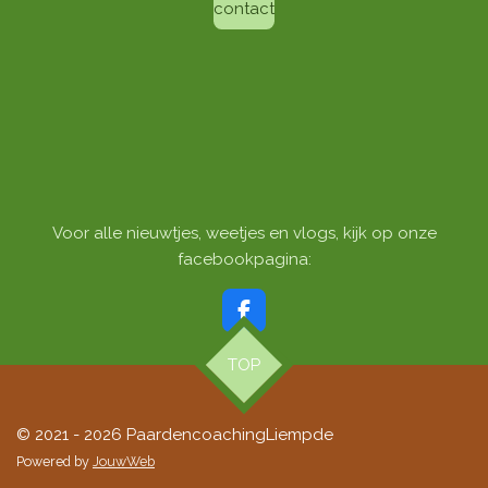
contact
Voor alle nieuwtjes, weetjes en vlogs, kijk op onze
facebookpagina:
F
a
c
TOP
e
b
o
© 2021 - 2026 PaardencoachingLiempde
o
k
Powered by
JouwWeb